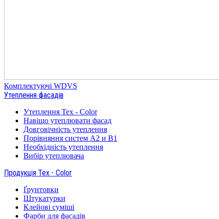
Комплектуючі WDVS
Утеплення фасадів
Утеплення Tex - Color
Навіщо утеплювати фасад
Довговічність утеплення
Порівняння систем А2 и В1
Необхідність утеплення
Вибір утеплювача
Продукція Tex - Color
Ґрунтовки
Штукатурки
Клейові суміші
Фарби для фасадів