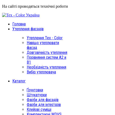
На сайті проводяться технічні роботи
Головна
Утеплення фасадів
Утеплення Tex - Color
Навіщо утеплювати
фасад
Довговічність утеплення
Порівняння систем А2 и
В1
Необхідність утеплення
Вибір утеплювача
Каталог
Ґрунтовки
Штукатурки
Фарби для фасадів
Фарби для інтер'єрів
Клейові суміші
Комплектуючі WDVS